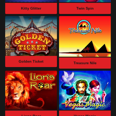
Kitty Glitter
Twin Spin
Golden Ticket
Treasure Nile
Lions Roar
Vegas Magic