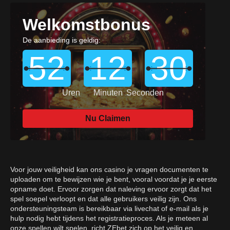
Welkomstbonus
De aanbieding is geldig:
52
12
28
Uren
Minuten
Seconden
Nu Claimen
Voor jouw veiligheid kan ons casino je vragen documenten te
uploaden om te bewijzen wie je bent, vooral voordat je je eerste
opname doet. Ervoor zorgen dat naleving ervoor zorgt dat het
spel soepel verloopt en dat alle gebruikers veilig zijn. Ons
ondersteuningsteam is bereikbaar via livechat of e-mail als je
hulp nodig hebt tijdens het registratieproces. Als je meteen al
onze spellen wilt spelen, richt ZEbet zich op het veilig en