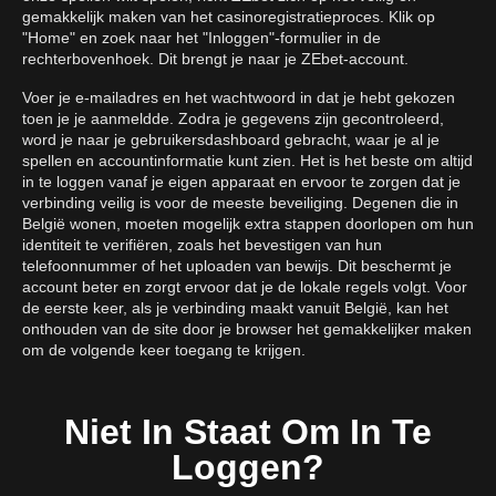
gemakkelijk maken van het casinoregistratieproces. Klik op
"Home" en zoek naar het "Inloggen"-formulier in de
rechterbovenhoek. Dit brengt je naar je ZEbet-account.
Voer je e-mailadres en het wachtwoord in dat je hebt gekozen
toen je je aanmeldde. Zodra je gegevens zijn gecontroleerd,
word je naar je gebruikersdashboard gebracht, waar je al je
spellen en accountinformatie kunt zien. Het is het beste om altijd
in te loggen vanaf je eigen apparaat en ervoor te zorgen dat je
verbinding veilig is voor de meeste beveiliging. Degenen die in
België wonen, moeten mogelijk extra stappen doorlopen om hun
identiteit te verifiëren, zoals het bevestigen van hun
telefoonnummer of het uploaden van bewijs. Dit beschermt je
account beter en zorgt ervoor dat je de lokale regels volgt. Voor
de eerste keer, als je verbinding maakt vanuit België, kan het
onthouden van de site door je browser het gemakkelijker maken
om de volgende keer toegang te krijgen.
Niet In Staat Om In Te
Loggen?