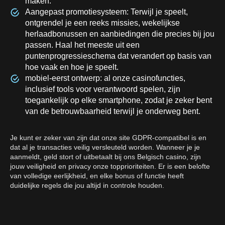
maken.
Aangepast promotiesysteem: Terwijl je speelt,
ontgrendel je een reeks missies, wekelijkse
herlaadbonussen en aanbiedingen die precies bij jou
passen. Haal het meeste uit een
puntenprogressieschema dat verandert op basis van
hoe vaak en hoe je speelt.
mobiel-eerst ontwerp: al onze casinofuncties,
inclusief tools voor verantwoord spelen, zijn
toegankelijk op elke smartphone, zodat je zeker bent
van de betrouwbaarheid terwijl je onderweg bent.
Je kunt er zeker van zijn dat onze site GDPR-compatibel is en
dat al je transacties veilig versleuteld worden. Wanneer je je
aanmeldt, geld stort of uitbetaalt bij ons Belgisch casino, zijn
jouw veiligheid en privacy onze topprioriteiten. Er is een belofte
van volledige eerlijkheid, en elke bonus of functie heeft
duidelijke regels die jou altijd in controle houden.