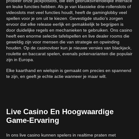
probeer onze jackpotslots, die een gebruiksvriendelijke interface
en leuke functies hebben. Als je van klassieke drie-rollenslots of
videoslots met veel functies houdt, heeft de gaminglobby veel
spellen voor je om uit te kiezen. Gevestigde studio's zorgen
ervoor dat elke release eerlijk en gemakkelijk te begrijpen is
door duidelijke regels en mechanieken te gebruiken. Ons casino
heeft een enorme selectie tafelspellen en live dealer rooms die
geweldig zijn voor mensen die van strategie en opwinding
houden. Op de casinovloer kun je nieuwe versies van blackjack,
roulette en baccarat spelen, evenals pokervarianten die populair
zijn in Europa.
Elke kaarthand en wielspin is gemaakt om precies en spannend
te zijn, en geeft je echte actie wanneer je maar wilt.
Live Casino En Hoogwaardige
Game-Ervaring
In ons live casino kunnen spelers in realtime praten met