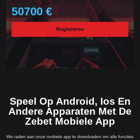
50700 €
Registreren
Speel Op Android, Ios En
Andere Apparaten Met De
Zebet Mobiele App
We raden aan onze mobiele app te downloaden om alle functies