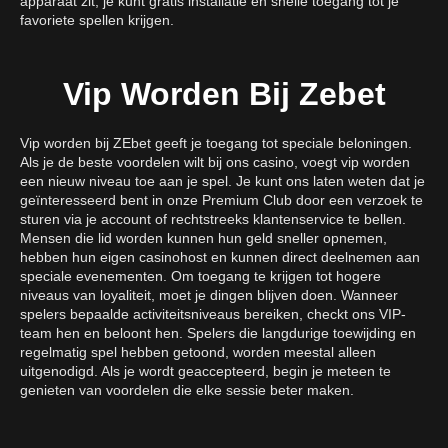
apparaat zit, je kunt gratis installatie en snelle toegang tot je
favoriete spellen krijgen.
Vip Worden Bij Zebet
Vip worden bij ZEbet geeft je toegang tot speciale beloningen.
Als je de beste voordelen wilt bij ons casino, voegt vip worden
een nieuw niveau toe aan je spel. Je kunt ons laten weten dat je
geïnteresseerd bent in onze Premium Club door een verzoek te
sturen via je account of rechtstreeks klantenservice te bellen.
Mensen die lid worden kunnen hun geld sneller opnemen,
hebben hun eigen casinohost en kunnen direct deelnemen aan
speciale evenementen. Om toegang te krijgen tot hogere
niveaus van loyaliteit, moet je dingen blijven doen. Wanneer
spelers bepaalde activiteitsniveaus bereiken, checkt ons VIP-
team hen en beloont hen. Spelers die langdurige toewijding en
regelmatig spel hebben getoond, worden meestal alleen
uitgenodigd. Als je wordt geaccepteerd, begin je meteen te
genieten van voordelen die elke sessie beter maken.