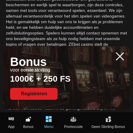
beschermen en eerlijk spel te waarborgen, zijn deze controles,
samen met tools voor verantwoord spelen, essentieel. We zijn
allemaal verantwoordelijk voor het slim spelen van videogames.
Het is gemakkelijk om hulp van ons te krijgen als je problemen
hebt, en we hebben duidelijke accountlimieten en
zelfuitsluitingsopties. Spelers kunnen altijd contact opnemen met
ons beveiligingsteam als ze hulp nodig hebben met vreemde
logins of vragen over betalingen. ZEbet casino stelt de
standaard voor klantenservice in online casino's door proactief
te zijn met zijn gemeenschap.
Bonus
Deel je login-informatie met niemand.
voor eerste storting
Om ongeoorloofde activiteit te melden, neem direct
1000€ + 250 FS
contact op met onze klantenservice.
Als je de beste tijd wilt hebben bij ons casino,
gebruik onze reality checks en stortingslimieten.
Registreren
Als een vertrouwde naam in de gamingindustrie blijven we
investeren in de nieuwste anti-fraude technologieën en training
voor ons personeel. Openheid met onze gemeenschap is erg
belangrijk voor ons, dus publiceren we duidelijke regels en
App
Bonus
Menu
Promocode
Geen Storting Bonus
nemen we malpraktijken zeer serieus. Alles wat we doen bij