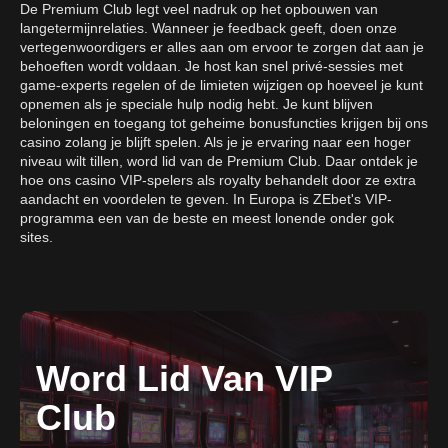
De Premium Club legt veel nadruk op het opbouwen van
langetermijnrelaties. Wanneer je feedback geeft, doen onze
vertegenwoordigers er alles aan om ervoor te zorgen dat aan je
behoeften wordt voldaan. Je host kan snel privé-sessies met
game-experts regelen of de limieten wijzigen op hoeveel je kunt
opnemen als je speciale hulp nodig hebt. Je kunt blijven
beloningen en toegang tot geheime bonusfuncties krijgen bij ons
casino zolang je blijft spelen. Als je je ervaring naar een hoger
niveau wilt tillen, word lid van de Premium Club. Daar ontdek je
hoe ons casino VIP-spelers als royalty behandelt door ze extra
aandacht en voordelen te geven. In Europa is ZEbet's VIP-
programma een van de beste en meest lonende onder gok
sites.
Word Lid Van VIP
Club