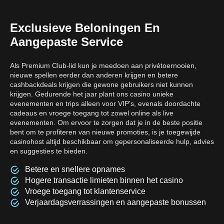
Exclusieve Beloningen En
Aangepaste Service
Als Premium Club-lid kun je meedoen aan privétoernooien,
nieuwe spellen eerder dan anderen krijgen en betere
cashbackdeals krijgen die gewone gebruikers niet kunnen
krijgen. Gedurende het jaar plant ons casino unieke
evenementen en trips alleen voor VIP's, evenals doordachte
cadeaus en vroege toegang tot zowel online als live
evenementen. Om ervoor te zorgen dat je in de beste positie
bent om te profiteren van nieuwe promoties, is je toegewijde
casinohost altijd beschikbaar om gepersonaliseerde hulp, advies
en suggesties te bieden.
Betere en snellere opnames
Hogere transactie limieten binnen het casino
Vroege toegang tot klantenservice
Verjaardagsverrassingen en aangepaste bonussen