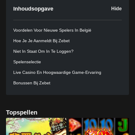
Inhoudsopgave
Hide
Voordelen Voor Nieuwe Spelers In België
Hoe Je Je Aanmeldt Bij Zebet
Niet In Staat Om In Te Loggen?
Spelenselectie
Live Casino En Hoogwaardige Game-Ervaring
Bonussen Bij Zebet
Competitieve Casino Toernooien
Instructies Over Hoe Je Zebet Promocodes Krijgt En
Gebruikt
Topspellen
Hoe Je Het Meeste Haalt Uit Couponcodes
Speel Op Android, Ios En Andere Apparaten Met De